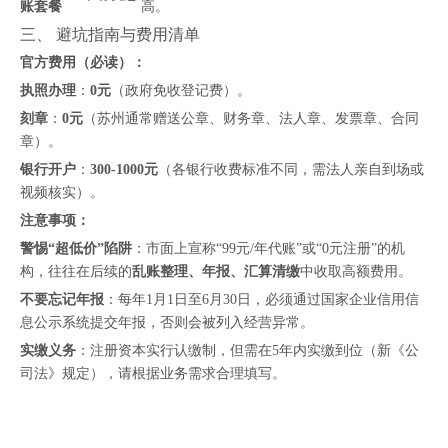
账套餐
高。
三、 避坑指南与费用清单
官方费用（必读）：
执照办理
：
0元
（政府免收登记费）。
刻章
：
0元
（苏州通常赠送公章、财务章、法人章、发票章、合同
章）。
银行开户
：
300-1000元
（各银行收费标准不同，需法人亲自到场或
视频核实）。
注意事项：
警惕“超低价”陷阱
：市面上宣称“99元/年代账”或“0元注册”的机
构，往往在后续的
乱账整理、年报、汇算清缴
中收取高额费用。
不要忘记年报
：每年1月1日至6月30日，必须通过国家企业信用信
息公示系统提交年报，否则会被列入经营异常。
实缴义务
：注册资本实行认缴制，但需在5年内实缴到位（新《公
司法》规定），请根据业务需求合理填写。