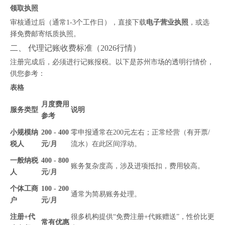
领取执照
审核通过后（通常1-3个工作日），直接下载
电子营业执照
，或选
择免费邮寄纸质执照。
二、 代理记账收费标准（2026行情）
注册完成后，必须进行记账报税。以下是苏州市场的透明行情价，
供您参考：
表格
月度费用
服务类型
说明
参考
小规模纳
200 - 400
零申报通常在200元左右；正常经营（有开票/
税人
元/月
流水）在此区间浮动。
一般纳税
400 - 800
账务复杂度高，涉及进项抵扣，费用较高。
人
元/月
个体工商
100 - 200
通常为简易账务处理。
户
元/月
注册+代
很多机构提供“免费注册+代账赠送”，性价比更
常有优惠