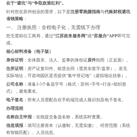
在于“避坑”与“争取政策红利”。
针对您在苏州创业的需求，以下是
注册零跑腿指南
与
代账财税避坑
省钱策略
：
一、 注册执照：全程电子化，无需线下办理
您无需前往工商局，通过
“江苏政务服务网”
或
“苏服办”APP
即可完
成。
核心材料准备（电子版）
身份证明
：全体股东、法人、监事的身份证
原件
拍照（正反面）。
住所证明
：房产证复印件、租赁合同（需房东签字/盖章）。若无
实际地址，可咨询园区是否提供“集中登记地”（虚拟地址挂靠）。
公司名称
：准备3-5个备选字号（格式：苏州+字号+行业+组织形
式），避免重名。
电子签名
：所有人员需配合在手机端完成人脸识别及电子签名。
办理流程
名称自主申报
：在线提交备选名称，系统实时查重。
信息填报
：填写注册资本（认缴制，无需实缴）、经营范围（系统
有智能匹配）、人员信息。