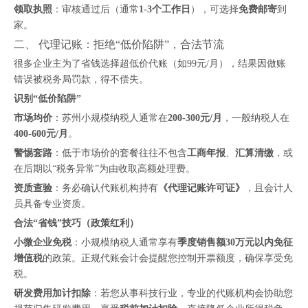
领取执照
：审核通过后（通常
1-3个工作日
），可选择
免费邮寄
到
家。
二、 代理记账：拒绝“低价陷阱”，合法节流
很多企业主为了省钱选择超低价代账（如99元/月），结果因做账
错误被税务局罚款，得不偿失。
识别“低价陷阱”
市场均价
：苏州小规模纳税人通常在
200-300元/月
，一般纳税人在
400-600元/月
。
警惕套路
：低于市场价的套餐往往不包含
工商年报
、
汇算清缴
，或
在后期以“税务异常”为由收取高额处理费。
资质查验
：务必确认代账机构持有
《代理记账许可证》
，且会计人
员具备专业资质。
合法“省钱”技巧（政策红利）
小微企业免税
：小规模纳税人通常享有
季度销售额30万元以内免征
增值税
的政策。正规代账会计会提醒您控制开票额度，确保享受免
税。
研发费用加计扣除
：若您从事科技行业，专业的代账机构会协助您