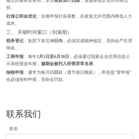
规范归集研发费用，享受
税前加计扣除
，直接降低企业所得税负
担。
社保公积金优化
：合规申报社保基数，在政策允许范围内降低人力
成本。
三、 关键时间窗口（别逾期）
税务登记
：执照下发后
30日内
，必须完成税种核定，否则会产生滞
纳金。
工商年报
：每年
1月1日至6月30日
，必须通过国家企业信用信息公
示系统报送年报，
逾期会被列入经营异常名录
。
纳税申报
：通常为每月
15日
前（遇节假日顺延），即使是“零申报”
也必须按时申报，否则会罚款。
联系我们
姓名